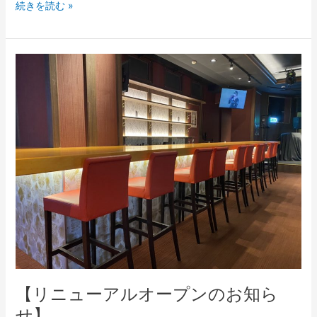
続きを読む »
【リ
ニ
ュ
ー
ア
ル
オ
ー
プ
ン
の
お
【リニューアルオープンのお知ら
知
せ】