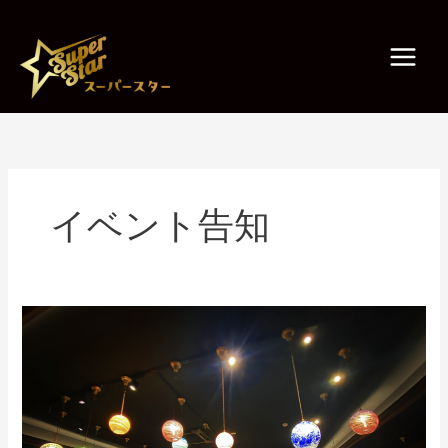
内
容
を
ス
キ
ッ
プ
イベント告知
【リ
ニ
ュ
ー
ア