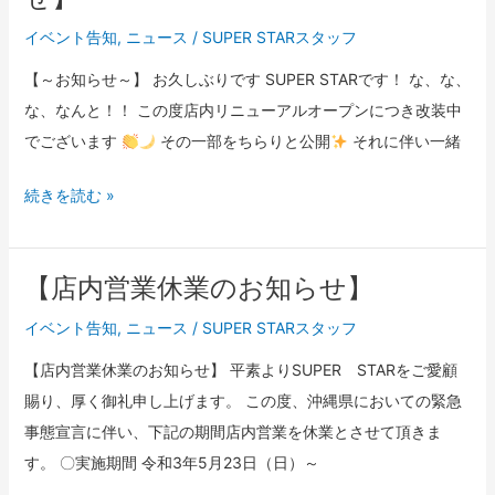
ら
せ】
イベント告知
,
ニュース
/
SUPER STARスタッフ
【～お知らせ～】 お久しぶりです SUPER STARです！ な、な、
な、なんと！！ この度店内リニューアルオープンにつき改装中
でございます
その一部をちらりと公開
それに伴い一緒
続きを読む »
【店内営業休業のお知らせ】
【店
内
イベント告知
,
ニュース
/
SUPER STARスタッフ
営
【店内営業休業のお知らせ】 平素よりSUPER STARをご愛顧
業
賜り、厚く御礼申し上げます。 この度、沖縄県においての緊急
休
事態宣言に伴い、下記の期間店内営業を休業とさせて頂きま
業
す。 〇実施期間 令和3年5月23日（日）～
の