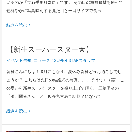
いるのが「宝石手まり寿司」です。 その日の海鮮食材を使って
手
色鮮やかに写真映えする見た目と一口サイズで食べ
ま
り
続きを読む »
寿
司」】
【新生スーパースター☆】
【新
生
イベント告知
,
ニュース
/
SUPER STARスタッフ
ス
皆様こんにちは！ 8月にもなり、夏休み皆様どうお過ごしでし
ー
ょうか？ こちらは先日の結婚式の写真、、、ではなく（笑） こ
パ
の夏から新生スーパースターを盛り上げて頂く、 三線唄者の
ー
「濱川麗依さん」と、現在宮古島で話題？になって
ス
タ
続きを読む »
ー
☆】