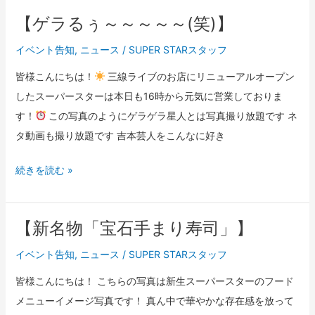
【ゲラるぅ～～～～～(笑)】
【ゲ
ラ
イベント告知
,
ニュース
/
SUPER STARスタッフ
る
皆様こんにちは！
三線ライブのお店にリニューアルオープン
ぅ
したスーパースターは本日も16時から元気に営業しておりま
～
す！
この写真のようにゲラゲラ星人とは写真撮り放題です ネ
～
タ動画も撮り放題です 吉本芸人をこんなに好き
～
～
続きを読む »
～
(笑)】
【新名物「宝石手まり寿司」】
【新
名
イベント告知
,
ニュース
/
SUPER STARスタッフ
物
皆様こんにちは！ こちらの写真は新生スーパースターのフード
「宝
メニューイメージ写真です！ 真ん中で華やかな存在感を放って
石