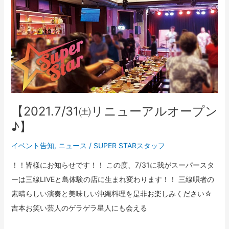
【2021.7/31
㈯
リ
ニ
ュ
ー
ア
ル
【2021.7/31㈯リニューアルオープン
オ
♪】
ー
イベント告知
,
ニュース
/
SUPER STARスタッフ
プ
ン
！！皆様にお知らせです！！ この度、7/31に我がスーパースタ
♪】
ーは三線LIVEと島体験の店に生まれ変わります！！ 三線唄者の
素晴らしい演奏と美味しい沖縄料理を是非お楽しみください☆
吉本お笑い芸人のゲラゲラ星人にも会える