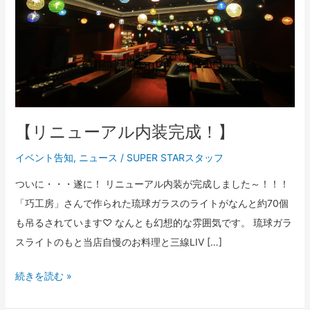
ル
内
装
完
成！】
【リニューアル内装完成！】
イベント告知
,
ニュース
/
SUPER STARスタッフ
ついに・・・遂に！ リニューアル内装が完成しました～！！！
「巧工房」さんで作られた琉球ガラスのライトがなんと約70個
も吊るされています♡ なんとも幻想的な雰囲気です。 琉球ガラ
スライトのもと当店自慢のお料理と三線LIV […]
続きを読む »