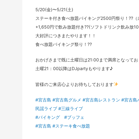
5/20(金)〜5/21(土)
ステーキ付き食べ放題バイキング2500円祭り！??
+1,650円で飲み放題付き??(ソフトドリンク飲み放10
大好評につきまたやります！！
食べ放題バイキング祭り！??
おかげさまで既に土曜日は21:00まで満席となっており
土曜21：00以降はDJpartyもやります♪
皆様のご来店心よりお待ちしております
#宮古島
#宮古島グルメ
#宮古島レストラン
#宮古島
民謡ライブ
#三線ライブ
#バイキング
#ブッフェ
#宮古島
#ステーキ食べ放題