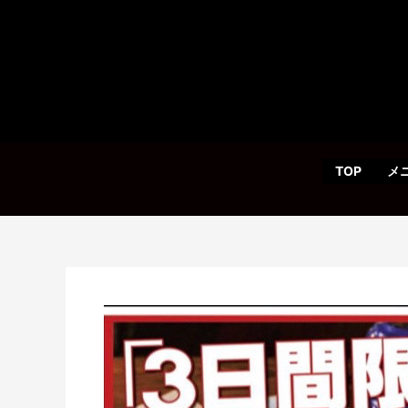
内
容
を
ス
キ
ッ
プ
TOP
メ