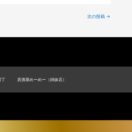
次の投稿
→
横丁
居酒屋めーめー（姉妹店）