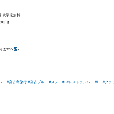
（未就学児無料）
00円)
ます??‍
?
バー
#宮古島旅行
#宮古ブルー
#ステーキ
#レストランバー
#DJ
#クラ