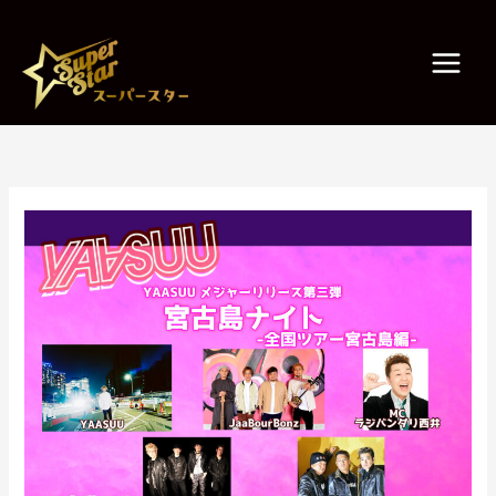
内
容
を
ス
キ
ッ
プ