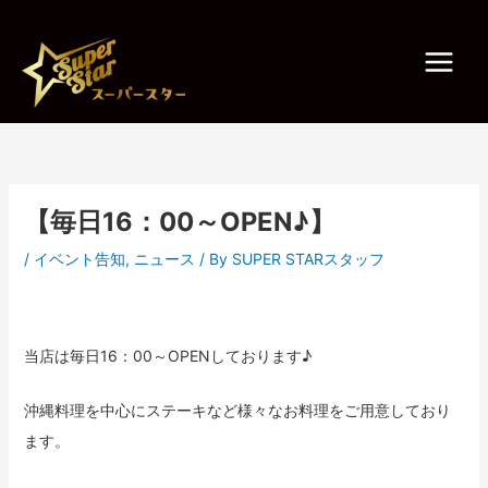
内
容
を
ス
キ
ッ
プ
【毎日16：00～OPEN♪】
/
イベント告知
,
ニュース
/ By
SUPER STARスタッフ
当店は毎日16：00～OPENしております♪
沖縄料理を中心にステーキなど様々なお料理をご用意しており
ます。